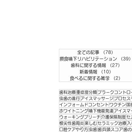
全ての記事
（78）
78件の
摂食嚥下リハビリテーション
（39
歯科に関する情報
（27）
27
新着情報
（10）
10件の
食べるに関する雑学
（2）
2件
歯科治療
重症度分類
プラークコントロ
虫歯の進行
アイスマッサージ
プロセス
インフォームドコンセント
ワクチン
国
ホワイトニング
嚥下機能発達
アイスマ
ウォーキングブリーチ
介護保険制度
セ
根尖性歯周炎
楽しむ
セラミック治療
入
口腔ケアやり方
虫歯
歯
兵頭スコア
歯の