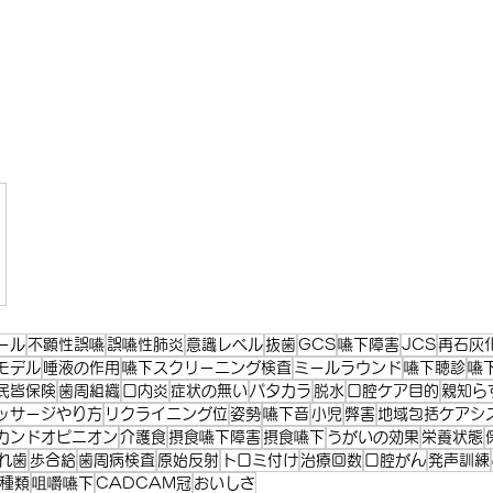
記事
）
39件の記事
件の記事
記事
の記事
ール
不顕性誤嚥
誤嚥性肺炎
意識レベル
抜歯
GCS
嚥下障害
JCS
再石灰
モデル
唾液の作用
嚥下スクリーニング検査
ミールラウンド
嚥下聴診
嚥
民皆保険
歯周組織
口内炎
症状の無い
パタカラ
脱水
口腔ケア目的
親知ら
ッサージやり方
リクライニング位
姿勢
嚥下音
小児
弊害
地域包括ケアシ
カンドオピニオン
介護食
摂食嚥下障害
摂食嚥下
うがいの効果
栄養状態
れ歯
歩合給
歯周病検査
原始反射
トロミ付け
治療回数
口腔がん
発声訓練
種類
咀嚼嚥下
CADCAM冠
おいしさ