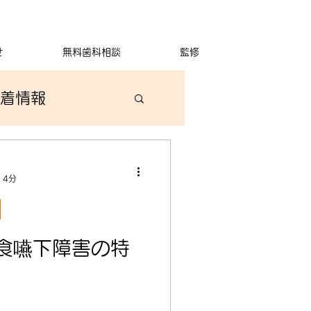
せ
無料歯科相談
監修
着情報
 4分
食嚥下障害の特