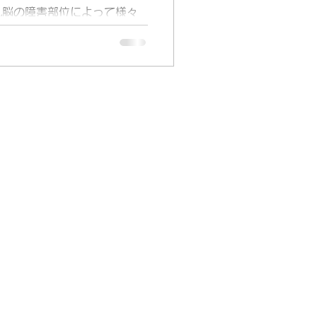
れ脳の障害部位によって様々
す。 食べ物を認知する先行
失行といった高次脳機能障害
るケースが多くなってきま
て少し前の食事をとった出来