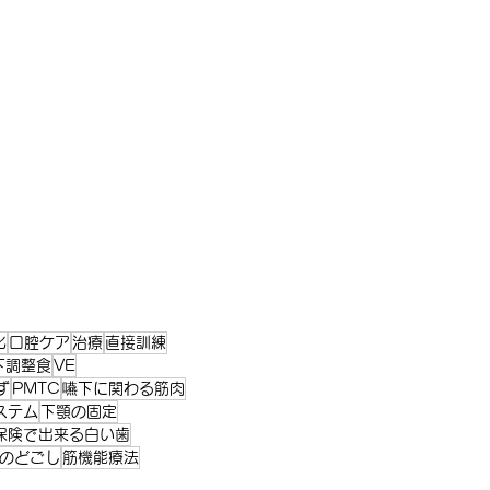
化
口腔ケア
治療
直接訓練
下調整食
VE
ず
PMTC
嚥下に関わる筋肉
ステム
下顎の固定
保険で出来る白い歯
のどごし
筋機能療法