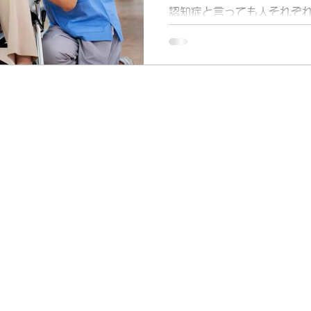
認知症と言っても人それぞ
な行動の変化、症状がありま
期において認知症や失認、
によって問題が起こってく
す。 短期記憶の障害によっ
事を忘れてしまうことが...