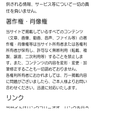
供される情報、サービス等について一切の責
任を負いません。
​著作権・肖像権
当サイトで掲載しているすべてのコンテンツ
（文章、画像、動画、音声、ファイル等）の著
作権・肖像権等は当サイト所有者または各権利
所有者が保有し、許可なく無断利用（転載、複
製、譲渡、二次利用等）することを禁止しま
す。また、コンテンツの内容を変形・変更・加
筆修正することも一切認めておりません。
各権利所有者におかれましては、万一掲載内容
に問題がございましたら、ご本人様よりお問い
合わせください。迅速に対応いたします。
​リンク
当サイトはリンクフリーです。リンクを行う
場合の許可や連絡は不要です。引用する際
は、引用元の明記と該当ページへのリンクを
お願いします。