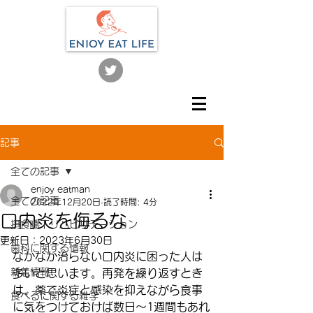
記事
全ての記事
enjoy eatman
全ての記事
2022年12月20日
読了時間: 4分
口内炎を侮るな
摂食嚥下リハビリテーション
更新日：
2023年6月30日
歯科に関する情報
なかなか治らない口内炎に困った人は
新着情報
多いと思います。再発を繰り返すとき
は、薬で炎症と感染を抑えながら食事
食べるに関する雑学
に気をつけておけば数日〜1週間もあれ