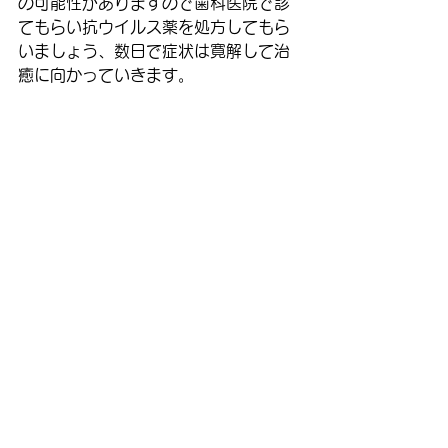
の可能性がありますので歯科医院で診
てもらい抗ウイルス薬を処方してもら
いましょう、数日で症状は寛解して治
癒に向かっていきます。
最近では有名人もガンに罹患し認知度
は高まりましたが、たかが口内炎侮る
なかれ色々な原因が隠されているかも
知れません。
殆どは数日で治るので過度な心配はい
りませんが、長引く場合は近くの歯科
医院でも診てくれますので早めに受診
しましょう。