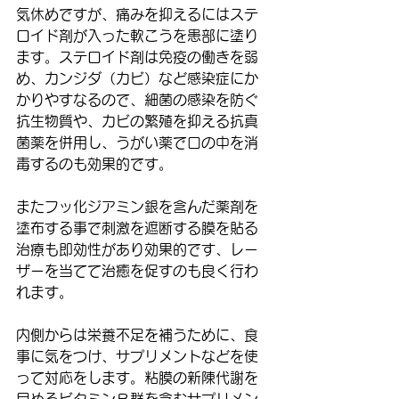
気休めですが、痛みを抑えるにはステ
ロイド剤が入った軟こうを患部に塗り
ます。ステロイド剤は免疫の働きを弱
め、カンジダ（カビ）など感染症にか
かりやすなるので、細菌の感染を防ぐ
抗生物質や、カビの繁殖を抑える抗真
菌薬を併用し、うがい薬で口の中を消
毒するのも効果的です。
またフッ化ジアミン銀を含んだ薬剤を
塗布する事で刺激を遮断する膜を貼る
治療も即効性があり効果的です、レー
ザーを当てて治癒を促すのも良く行わ
れます。
内側からは栄養不足を補うために、食
事に気をつけ、サプリメントなどを使
って対応をします。粘膜の新陳代謝を