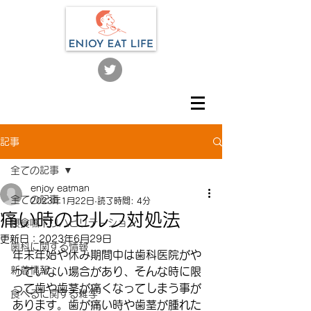
記事
全ての記事
enjoy eatman
全ての記事
2023年1月22日
読了時間: 4分
痛い時のセルフ対処法
摂食嚥下リハビリテーション
更新日：
2023年6月29日
歯科に関する情報
年末年始や休み期間中は歯科医院がや
新着情報
っていない場合があり、そんな時に限
って歯や歯茎が痛くなってしまう事が
食べるに関する雑学
あります。歯が痛い時や歯茎が腫れた