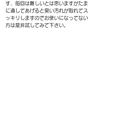
す、毎回は難しいとは思いますがたま
に通してあげると臭い汚れが取れてス
ッキリしますのでお使いになってない
方は是非試してみて下さい。
一時的に出る痛みは治る事も多いです
が、歯茎の中で歯周病が意外と進んで
いたり、見えないところで虫歯が広が